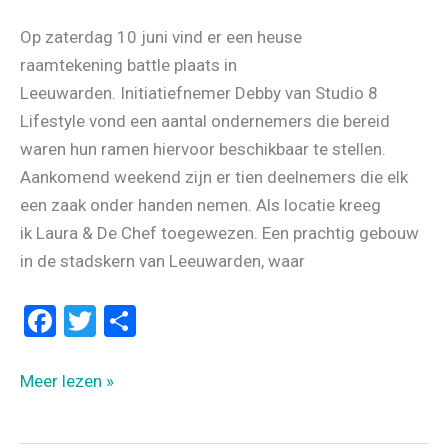
Op zaterdag 10 juni vind er een heuse
raamtekening battle plaats in
Leeuwarden. Initiatiefnemer Debby van Studio 8
Lifestyle vond een aantal ondernemers die bereid
waren hun ramen hiervoor beschikbaar te stellen.
Aankomend weekend zijn er tien deelnemers die elk
een zaak onder handen nemen. Als locatie kreeg
ik Laura & De Chef toegewezen. Een prachtig gebouw
in de stadskern van Leeuwarden, waar
F
T
D
a
wi
el
ce
tt
e
RAAM
Meer lezen »
b
er
n
BATTLE
HANDLETTERING