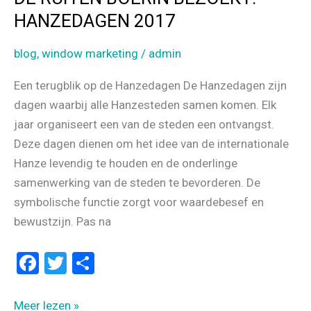
HANZEDAGEN 2017
blog
,
window marketing
/
admin
Een terugblik op de Hanzedagen De Hanzedagen zijn
dagen waarbij alle Hanzesteden samen komen. Elk
jaar organiseert een van de steden een ontvangst.
Deze dagen dienen om het idee van de internationale
Hanze levendig te houden en de onderlinge
samenwerking van de steden te bevorderen. De
symbolische functie zorgt voor waardebesef en
bewustzijn. Pas na
F
T
D
a
wi
el
ce
tt
e
DE
Meer lezen »