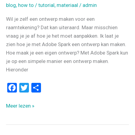
blog
,
how to / tutorial
,
materiaal
/
admin
Wil je zelf een ontwerp maken voor een
raamtekening? Dat kan uiteraard. Maar misschien
vraag je je af hoe je het moet aanpakken. Ik laat je
zien hoe je met Adobe Spark een ontwerp kan maken.
Hoe maak je een eigen ontwerp? Met Adobe Spark kun
je op een simpele manier een ontwerp maken.
Hieronder
F
T
D
a
wi
el
ce
tt
e
JE
Meer lezen »
b
er
n
EIGEN
RAAMTEKENING
o
ONTWERP