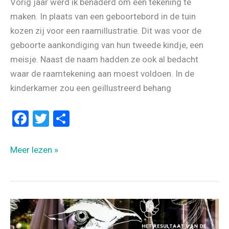
Vorig jaar werd ik benaderd om een tekening te
maken. In plaats van een geboortebord in de tuin
kozen zij voor een raamillustratie. Dit was voor de
geboorte aankondiging van hun tweede kindje, een
meisje. Naast de naam hadden ze ook al bedacht
waar de raamtekening aan moest voldoen. In de
kinderkamer zou een geïllustreerd behang
F
T
D
a
wi
el
ce
tt
e
GEBOORTE
Meer lezen »
b
er
n
AANKONDIGING:
SAIGE
o
o
k