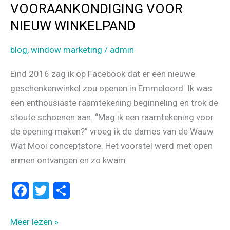
VOORAANKONDIGING VOOR
NIEUW WINKELPAND
blog
,
window marketing
/
admin
Eind 2016 zag ik op Facebook dat er een nieuwe
geschenkenwinkel zou openen in Emmeloord. Ik was
een enthousiaste raamtekening beginneling en trok de
stoute schoenen aan. “Mag ik een raamtekening voor
de opening maken?” vroeg ik de dames van de Wauw
Wat Mooi conceptstore. Het voorstel werd met open
armen ontvangen en zo kwam
F
T
D
a
wi
el
ce
tt
e
RAAMTEKENINGEN
Meer lezen »