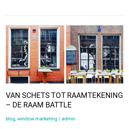
b
er
n
RUITEN
BOERIN
o
BEZOEKT:
o
HANZEDAGEN
k
2017
VAN SCHETS TOT RAAMTEKENING
– DE RAAM BATTLE
blog
,
window marketing
/
admin