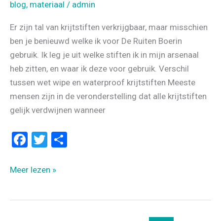
blog
,
materiaal
/
admin
Er zijn tal van krijtstiften verkrijgbaar, maar misschien
ben je benieuwd welke ik voor De Ruiten Boerin
gebruik. Ik leg je uit welke stiften ik in mijn arsenaal
heb zitten, en waar ik deze voor gebruik. Verschil
tussen wet wipe en waterproof krijtstiften Meeste
mensen zijn in de veronderstelling dat alle krijtstiften
gelijk verdwijnen wanneer
F
T
D
a
wi
el
ce
tt
e
DE
Meer lezen »
b
er
n
BESTE
KRIJTSTIFTEN
o
OM
o