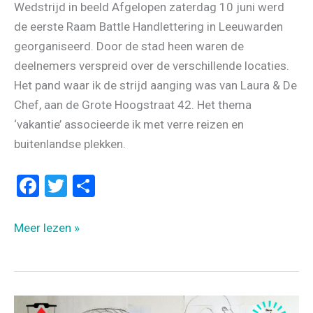
Wedstrijd in beeld Afgelopen zaterdag 10 juni werd
de eerste Raam Battle Handlettering in Leeuwarden
georganiseerd. Door de stad heen waren de
deelnemers verspreid over de verschillende locaties.
Het pand waar ik de strijd aanging was van Laura & De
Chef, aan de Grote Hoogstraat 42. Het thema
‘vakantie’ associeerde ik met verre reizen en
buitenlandse plekken.
F
T
D
a
wi
el
ce
tt
e
VAN
Meer lezen »
b
er
n
SCHETS
TOT
o
RAAMTEKENING
o
–