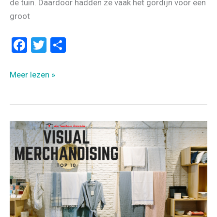
de tuin. Daardoor hadden ze vaak het gordijn voor een
groot
F
T
D
a
wi
el
ce
tt
e
DE
Meer lezen »
b
er
n
RAAMTEKENING
WINACTIE:
o
HET
o
RESULTAAT
k