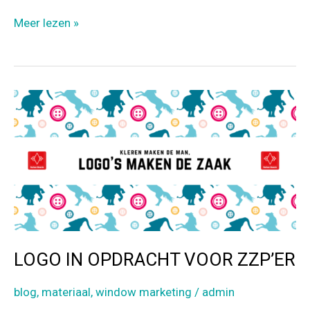
a
wi
el
ce
tt
e
RAAMTEKENING
Meer lezen »
b
er
n
BESTELLEN,
DOWNLOADEN
o
EN
o
MAKEN
k
LOGO IN OPDRACHT VOOR ZZP’ER
blog
,
materiaal
,
window marketing
/
admin