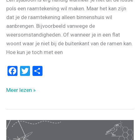
pols een raamtekening wil maken. Maar het kan zijn
dat je de raamtekening alleen binnenshuis wil
aanbrengen. Bijvoorbeeld vanwege de
weersomstandigheden. Of wanneer je in een flat
woont waar je niet bij de buitenkant van de ramen kan.
Hoe kun je toch met een
F
T
D
a
wi
el
ce
tt
e
TRANSFER
Meer lezen »
b
er
n
RAAMTEKENING
MET
o
KRIJTPOEDER
o
k