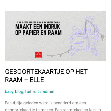
GEBOORTE
o
ZOË,
o
GEÏNSPIREERD
k
DOOR
GEBOORTEKAARTJE
GEBOORTEKAARTJE OP HET
RAAM – ELLE
baby
,
blog
,
fuif ruit
/
admin
Een tijdje geleden werd ik benaderd om een
geboortekaartje te maken. Een raamtekening leek in