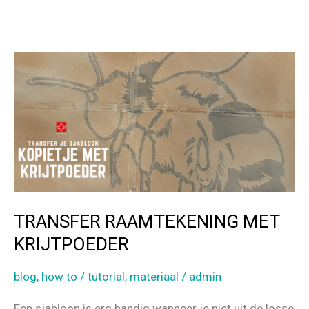
b
er
n
DIE
KLANTEN
o
TREKKEN:
o
KLEDINGWINKEL
k
KERST
TRANSFER RAAMTEKENING MET
KRIJTPOEDER
blog
,
how to / tutorial
,
materiaal
/
admin
Een sjabloon is erg handig wanneer je niet uit de losse