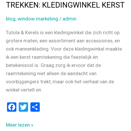
TREKKEN: KLEDINGWINKEL KERST
blog
,
window marketing
/
admin
Tutola & Kerels is een kledingwinkel die zich richt op
grotere maten, een assortiment aan accessoires, en
ook mannenkleding. Voor deze kledingwinkel maakte
ik een kerst raamtekening die feestelijk én
betekenisvol is. Graag zorg ik ervoor dat de
raamtekening niet alleen de aandacht van
voorbijgangers trekt, maar ook het verhaal van de
winkel vertelt en
F
T
D
a
wi
el
ce
tt
e
RAAMTEKENINGEN
Meer lezen »