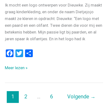
Ik mocht een logo ontwerpen voor Dieuwke. Zij maakt
graag kinderkleding, en onder de naam Dietjejojo
maakt ze kleren in opdracht. Dieuwke: “Een logo met
een paard en een olifant. Twee dieren die voor mij een
betekenis hebben. Mijn passie ligt bij paarden, en al
jaren spaar ik olifantjes. En in het logo had ik
F
T
D
a
wi
el
ce
tt
e
LOGO
Meer lezen »
b
er
n
IN
OPDRACHT
o
VOOR
o
ZZP’ER
1
2
…
6
Volgende
→
k