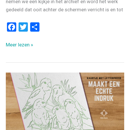
nemen we een kijkje in het archief en word het werk
gedeeld dat ooit achter de schermen verricht is en tot
F
T
D
a
wi
el
ce
tt
e
BLIK
Meer lezen »
b
er
n
ACHTER
DE
o
SCHERMEN:
o
RAAMTEKENINGEN
k
UIT
HET
ARCHIEF
#1