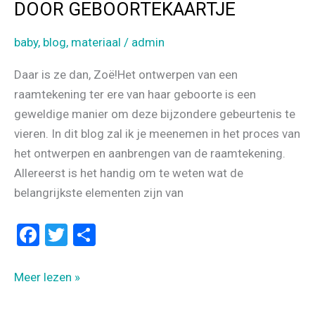
DOOR GEBOORTEKAARTJE
baby
,
blog
,
materiaal
/
admin
Daar is ze dan, Zoë!Het ontwerpen van een
raamtekening ter ere van haar geboorte is een
geweldige manier om deze bijzondere gebeurtenis te
vieren. In dit blog zal ik je meenemen in het proces van
het ontwerpen en aanbrengen van de raamtekening.
Allereerst is het handig om te weten wat de
belangrijkste elementen zijn van
F
T
D
a
wi
el
ce
tt
e
UNIEKE
Meer lezen »
b
er
n
RAAMTEKENING