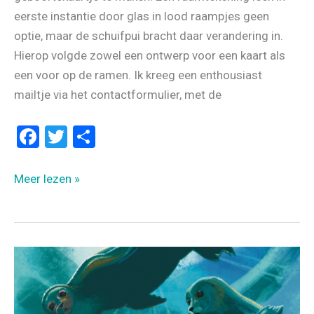
eerste instantie door glas in lood raampjes geen
optie, maar de schuifpui bracht daar verandering in.
Hierop volgde zowel een ontwerp voor een kaart als
een voor op de ramen. Ik kreeg een enthousiast
mailtje via het contactformulier, met de
F
T
D
a
wi
el
ce
tt
e
GEBOORTEKAARTJE
Meer lezen »
b
er
n
OP
HET
o
RAAM
o
–
k
ELLE