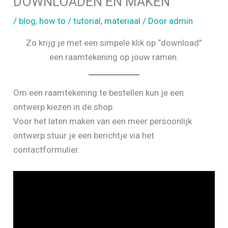
DOWNLOADEN EN MAKEN
/
blog
,
how to / tutorial
,
materiaal
/ Door
admin
Zo krijg je met een simpele klik op “download”
een raamtekening op jouw ramen.
Om een raamtekening te bestellen kun je een
ontwerp kiezen in de shop.
Voor het laten maken van een meer persoonlijk
ontwerp stuur je een berichtje via het
contactformulier.