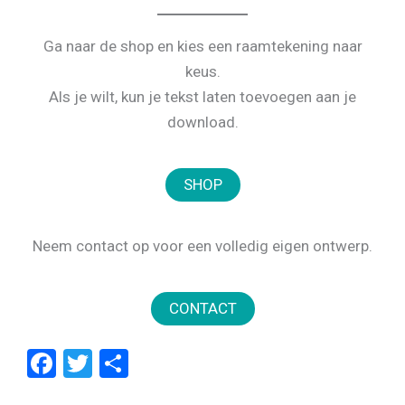
Ga naar de shop en kies een raamtekening naar
keus.
Als je wilt, kun je tekst laten toevoegen aan je
download.
Neem contact op voor een volledig eigen ontwerp.
F
T
D
a
wi
el