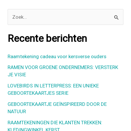
:
Z
o
e
Recente berichten
k
n
Raamtekening cadeau voor kersverse ouders
a
RAMEN VOOR GROENE ONDERNEMERS: VERSTERK
a
JE VISIE
r
LOVEBIRDS IN LETTERPRESS: EEN UNIEKE
GEBOORTEKAARTJES SERIE
:
GEBOORTEKAARTJE GEÏNSPIREERD DOOR DE
NATUUR
RAAMTEKENINGEN DIE KLANTEN TREKKEN:
KLEDINGWINKEL KERST