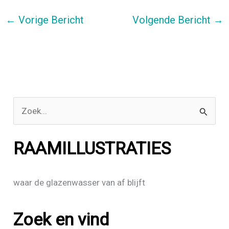
ce
tt
e
←
Vorige Bericht
Volgende Bericht
→
b
er
n
o
o
k
Z
o
e
RAAMILLUSTRATIES
k
n
waar de glazenwasser van af blijft
a
a
Zoek en vind
r