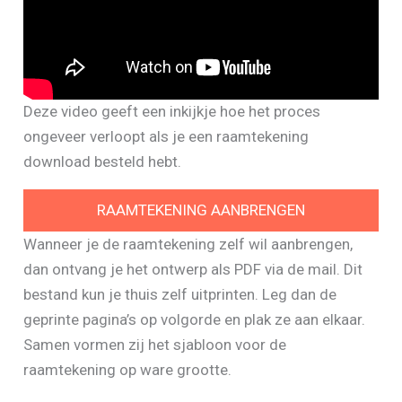
Deze video geeft een inkijkje hoe het proces
ongeveer verloopt als je een raamtekening
download besteld hebt.
RAAMTEKENING AANBRENGEN
Wanneer je de raamtekening zelf wil aanbrengen,
dan ontvang je het ontwerp als PDF via de mail. Dit
bestand kun je thuis zelf uitprinten. Leg dan de
geprinte pagina’s op volgorde en plak ze aan elkaar.
Samen vormen zij het sjabloon voor de
raamtekening op ware grootte.