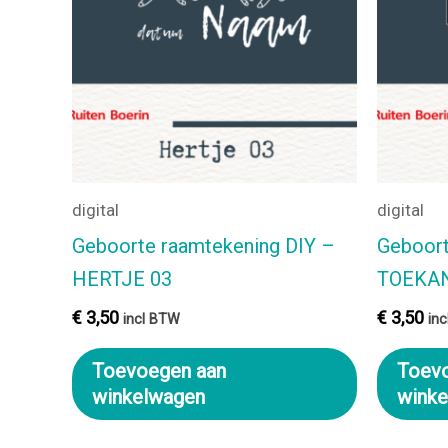
digital
digital
Geboorte raamtekening DIY –
Geboort
HERTJE 03
TOEKA
€
3,50
€
3,50
incl BTW
in
Toevoegen aan
Toev
winkelwagen
wink