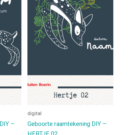
digital
 DIY –
Geboorte raamtekening DIY –
HERTJE 02