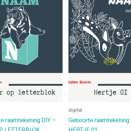
digital
e raamtekening DIY –
Geboorte raamtekening
P LETTERBLOK
HERTJE 01