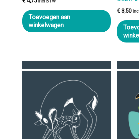
€
4,75
incl BTW
€
3,50
in
Toevoegen aan
winkelwagen
Toev
wink