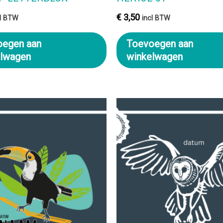
€
3,50
cl BTW
incl BTW
oegen aan
Toevoegen aan
elwagen
winkelwagen