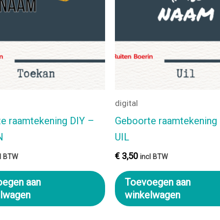
digital
e raamtekening DIY –
Geboorte raamtekening
N
UIL
€
3,50
cl BTW
incl BTW
oegen aan
Toevoegen aan
elwagen
winkelwagen