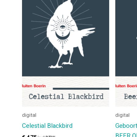
digital
digital
Celestial Blackbird
Geboort
BEER O