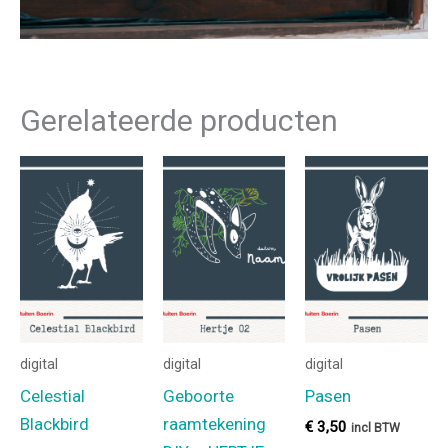
Gerelateerde producten
digital
digital
digital
Celestial
Geboorte
Pasen
Blackbird
raamtekening
€
3,50
incl BTW