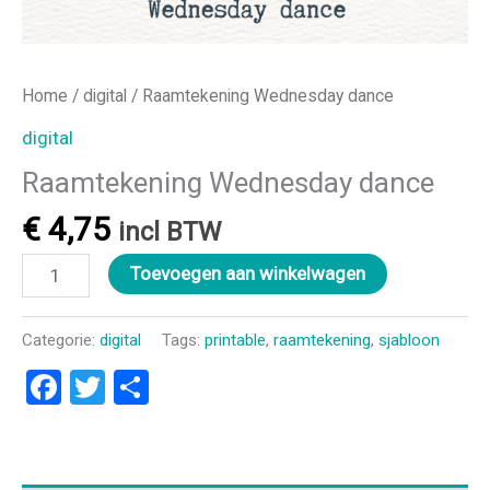
Home
/
digital
/ Raamtekening Wednesday dance
digital
Raamtekening Wednesday dance
€
4,75
incl BTW
Raamtekening
Toevoegen aan winkelwagen
Wednesday
dance
Categorie:
digital
Tags:
printable
,
raamtekening
,
sjabloon
aantal
Facebook
Twitter
Delen