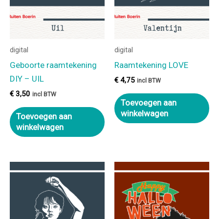
digital
digital
Geboorte raamtekening
Raamtekening LOVE
DIY – UIL
€
4,75
incl BTW
€
3,50
incl BTW
Toevoegen aan
winkelwagen
Toevoegen aan
winkelwagen