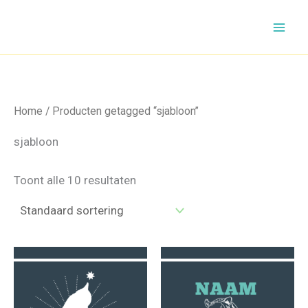
Ga
naar
de
inhoud
Home
/ Producten getagged “sjabloon”
sjabloon
Toont alle 10 resultaten