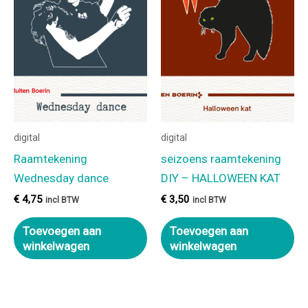
digital
digital
Raamtekening
seizoens raamtekening
Wednesday dance
DIY – HALLOWEEN KAT
€
4,75
€
3,50
incl BTW
incl BTW
Toevoegen aan
Toevoegen aan
winkelwagen
winkelwagen