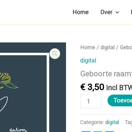
Home
Over
Home
/
digital
/ Gebo
digital
Geboorte raam
€
3,50
incl BT
Geboorte
Toevoe
raamtekening
DIY
Categorie:
digital
Ta
-