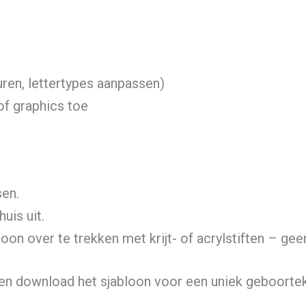
uren, lettertypes aanpassen)
of graphics toe
sen.
uis uit.
on over te trekken met krijt- of acrylstiften – gee
en download het sjabloon voor een uniek geboortek