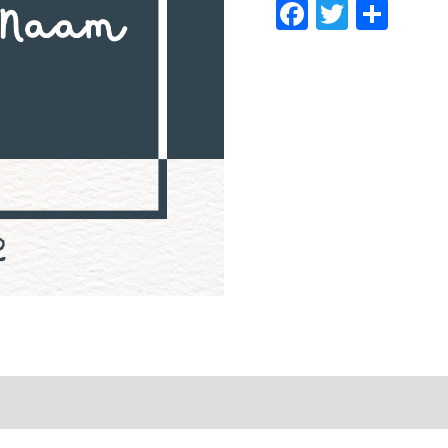
Facebook
Twitter
Del
HERTJE
02
aantal