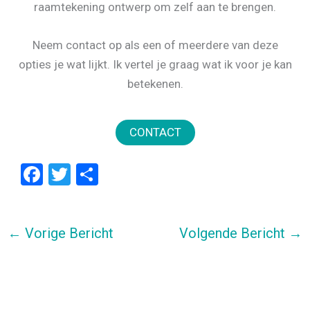
raamtekening ontwerp om zelf aan te brengen.
Neem contact op als een of meerdere van deze
opties je wat lijkt. Ik vertel je graag wat ik voor je kan
betekenen.
F
T
D
a
wi
el
ce
tt
e
←
Vorige Bericht
Volgende Bericht
→
b
er
n
o
o
k