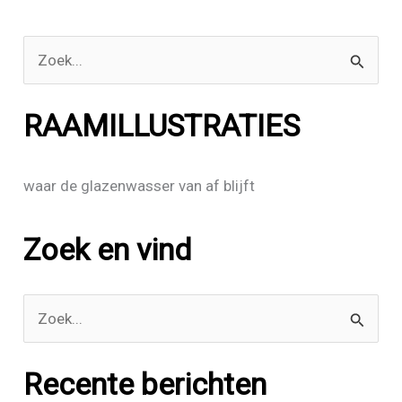
Z
o
e
RAAMILLUSTRATIES
k
n
waar de glazenwasser van af blijft
a
a
Zoek en vind
r
:
Z
o
e
Recente berichten
k