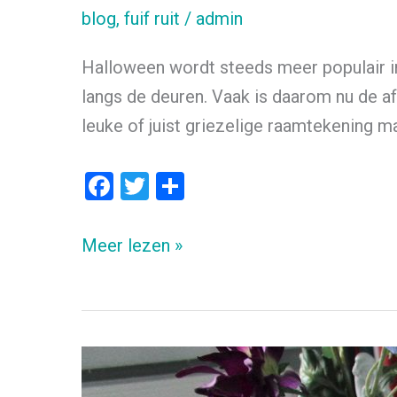
blog
,
fuif ruit
/
admin
Halloween wordt steeds meer populair in
langs de deuren. Vaak is daarom nu de afs
leuke of juist griezelige raamtekening m
F
T
D
a
wi
el
ce
tt
e
Happy
Meer lezen »
b
er
n
Halloween!
o
o
k