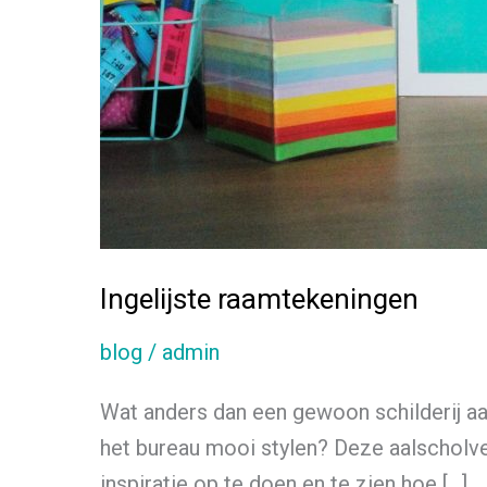
Ingelijste raamtekeningen
blog
/
admin
Wat anders dan een gewoon schilderij aa
het bureau mooi stylen? Deze aalscholver 
inspiratie op te doen en te zien hoe […]