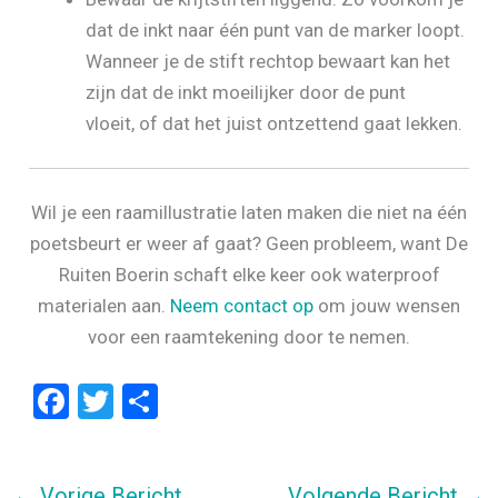
dat de inkt naar één punt van de marker loopt.
Wanneer je de stift rechtop bewaart kan het
zijn dat de inkt moeilijker door de punt
vloeit, of dat het juist ontzettend gaat lekken.
Wil je een raamillustratie laten maken die niet na één
poetsbeurt er weer af gaat? Geen probleem, want De
Ruiten Boerin schaft elke keer ook waterproof
materialen aan.
Neem contact op
om jouw wensen
voor een raamtekening door te nemen.
F
T
D
a
wi
el
ce
tt
e
←
Vorige Bericht
Volgende Bericht
→