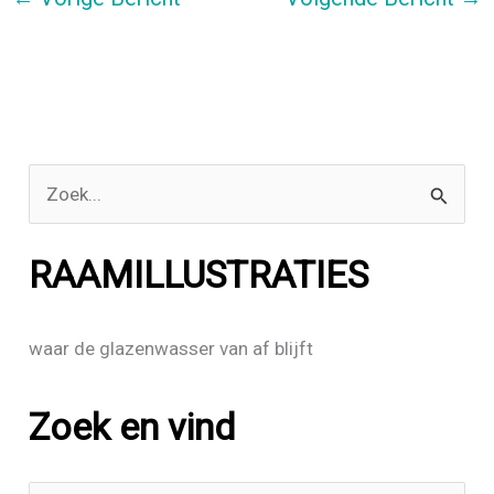
b
er
n
o
o
k
Z
o
e
RAAMILLUSTRATIES
k
n
waar de glazenwasser van af blijft
a
a
Zoek en vind
r
: