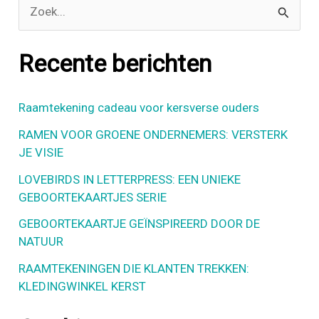
Z
o
e
Recente berichten
k
n
Raamtekening cadeau voor kersverse ouders
a
RAMEN VOOR GROENE ONDERNEMERS: VERSTERK
a
JE VISIE
r
LOVEBIRDS IN LETTERPRESS: EEN UNIEKE
GEBOORTEKAARTJES SERIE
:
GEBOORTEKAARTJE GEÏNSPIREERD DOOR DE
NATUUR
RAAMTEKENINGEN DIE KLANTEN TREKKEN:
KLEDINGWINKEL KERST