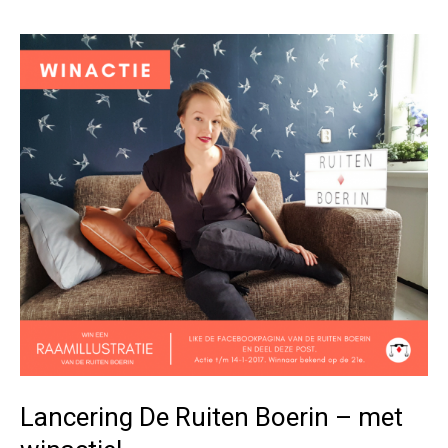
o
raamtekeningen
o
k
Lancering De Ruiten Boerin – met