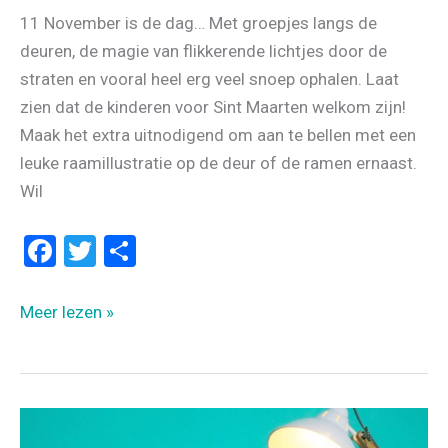
11 November is de dag… Met groepjes langs de
deuren, de magie van flikkerende lichtjes door de
straten en vooral heel erg veel snoep ophalen. Laat
zien dat de kinderen voor Sint Maarten welkom zijn!
Maak het extra uitnodigend om aan te bellen met een
leuke raamillustratie op de deur of de ramen ernaast.
Wil
F
T
D
a
wi
el
ce
tt
e
Raamtekening
Meer lezen »
b
er
n
voor
Sint
o
Maarten
o
k