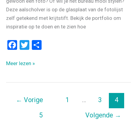
gewoon een foto? Of wil je het bureau mooi stylen?
Deze aalscholver is op de glasplaat van de fotolijst
zelf getekend met krijtstift. Bekijk de portfolio om
inspiratie op te doen en te zien hoe
F
T
D
a
wi
el
ce
tt
e
Ingelijste
Meer lezen »
b
er
n
raamtekeningen
o
o
←
Vorige
1
…
3
4
k
5
Volgende
→