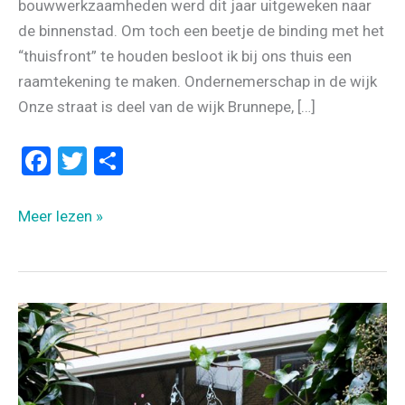
bouwwerkzaamheden werd dit jaar uitgeweken naar
de binnenstad. Om toch een beetje de binding met het
“thuisfront” te houden besloot ik bij ons thuis een
raamtekening te maken. Ondernemerschap in de wijk
Onze straat is deel van de wijk Brunnepe, […]
F
T
D
a
wi
el
ce
tt
e
Hoe
Meer lezen »
b
er
n
jouw
raam
o
een
o
marktkraam
k
wordt
–
raamtekeningen