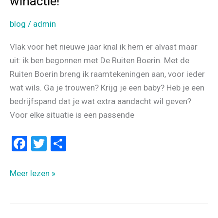
winactie!
blog
/
admin
Vlak voor het nieuwe jaar knal ik hem er alvast maar
uit: ik ben begonnen met De Ruiten Boerin. Met de
Ruiten Boerin breng ik raamtekeningen aan, voor ieder
wat wils. Ga je trouwen? Krijg je een baby? Heb je een
bedrijfspand dat je wat extra aandacht wil geven?
Voor elke situatie is een passende
F
T
D
a
wi
el
ce
tt
e
Lancering
Meer lezen »
b
er
n
De
Ruiten
o
Boerin