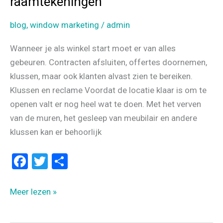
raamtekeningen
blog
,
window marketing
/
admin
Wanneer je als winkel start moet er van alles
gebeuren. Contracten afsluiten, offertes doornemen,
klussen, maar ook klanten alvast zien te bereiken.
Klussen en reclame Voordat de locatie klaar is om te
openen valt er nog heel wat te doen. Met het verven
van de muren, het gesleep van meubilair en andere
klussen kan er behoorlijk
F
T
D
a
wi
el
ce
tt
e
Aankondiging
Meer lezen »
b
er
n
winkelopening
met