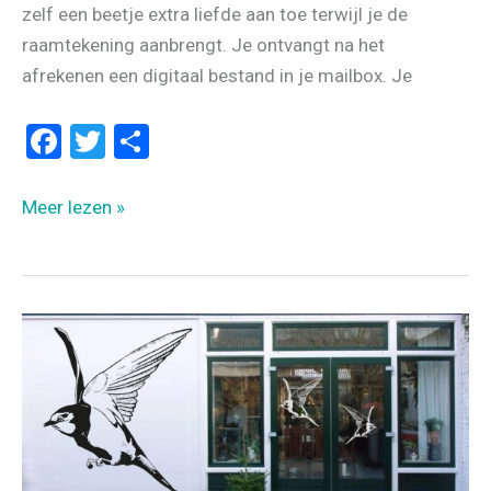
zelf een beetje extra liefde aan toe terwijl je de
raamtekening aanbrengt. Je ontvangt na het
afrekenen een digitaal bestand in je mailbox. Je
F
T
D
a
wi
el
ce
tt
e
Liefde
Meer lezen »
b
er
n
in
de
o
lucht
o
–
k
Een
raamtekening
voor
Valentijn