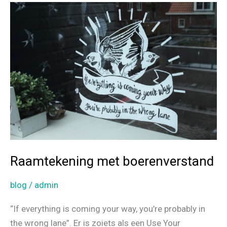
o
–
k
met
winactie!
Raamtekening met boerenverstand
blog
/
admin
“If everything is coming your way, you’re probably in
the wrong lane”. Er is zoiets als een Use Your