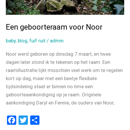
Een geboorteraam voor Noor
baby
,
blog
,
fuif ruit
/
admin
Noor werd geboren op dinsdag 7 maart, en twee
dagen later stond ik te tekenen op het raam. Een
raamillustratie lijkt misschien veel werk om te regelen
kort op dag, maar met een beetje flexibele
tijdsindeling staat er binnen no time een
geboorteaankondiging op je raam. Originele
aankondiging Daryl en Fennie, de ouders van Noor,
F
T
D
a
wi
el