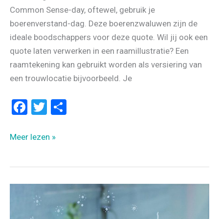
Common Sense-day, oftewel, gebruik je
boerenverstand-dag. Deze boerenzwaluwen zijn de
ideale boodschappers voor deze quote. Wil jij ook een
quote laten verwerken in een raamillustratie? Een
raamtekening kan gebruikt worden als versiering van
een trouwlocatie bijvoorbeeld. Je
F
T
D
a
wi
el
ce
tt
e
Raamtekening
Meer lezen »
b
er
n
met
boerenverstand
o
o
k