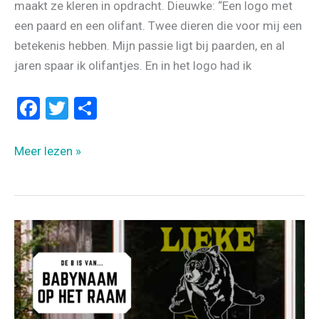
maakt ze kleren in opdracht. Dieuwke: “Een logo met
een paard en een olifant. Twee dieren die voor mij een
betekenis hebben. Mijn passie ligt bij paarden, en al
jaren spaar ik olifantjes. En in het logo had ik
F
T
D
a
wi
el
ce
tt
e
LOGO
Meer lezen »
b
er
n
IN
OPDRACHT
o
VOOR
o
ZZP’ER
k