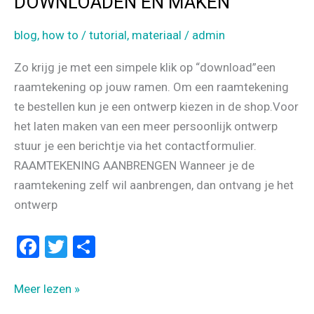
DOWNLOADEN EN MAKEN
blog
,
how to / tutorial
,
materiaal
/
admin
Zo krijg je met een simpele klik op “download”een
raamtekening op jouw ramen. Om een raamtekening
te bestellen kun je een ontwerp kiezen in de shop.Voor
het laten maken van een meer persoonlijk ontwerp
stuur je een berichtje via het contactformulier.
RAAMTEKENING AANBRENGEN Wanneer je de
raamtekening zelf wil aanbrengen, dan ontvang je het
ontwerp
F
T
D
a
wi
el
ce
tt
e
RAAMTEKENING
Meer lezen »
b
er
n
BESTELLEN,