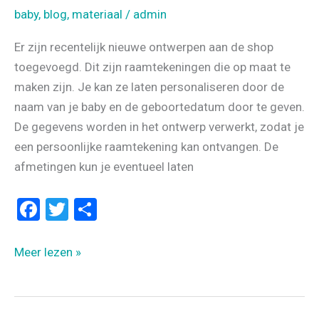
baby
,
blog
,
materiaal
/
admin
Er zijn recentelijk nieuwe ontwerpen aan de shop
toegevoegd. Dit zijn raamtekeningen die op maat te
maken zijn. Je kan ze laten personaliseren door de
naam van je baby en de geboortedatum door te geven.
De gegevens worden in het ontwerp verwerkt, zodat je
een persoonlijke raamtekening kan ontvangen. De
afmetingen kun je eventueel laten
F
T
D
a
wi
el
ce
tt
e
KLEURRIJKE
Meer lezen »
b
er
n
RAAMTEKENING
VOOR
o
BABY