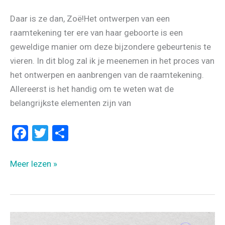
Daar is ze dan, Zoë!Het ontwerpen van een
raamtekening ter ere van haar geboorte is een
geweldige manier om deze bijzondere gebeurtenis te
vieren. In dit blog zal ik je meenemen in het proces van
het ontwerpen en aanbrengen van de raamtekening.
Allereerst is het handig om te weten wat de
belangrijkste elementen zijn van
F
T
D
a
wi
el
ce
tt
e
UNIEKE
Meer lezen »
b
er
n
RAAMTEKENING
GEBOORTE
o
ZOË,
o
GEÏNSPIREERD