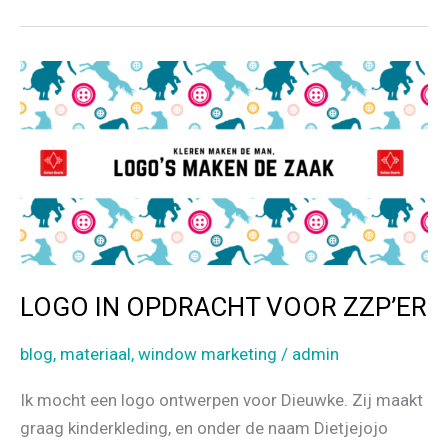
DOWNLOADEN
o
EN
o
MAKEN
k
LOGO IN OPDRACHT VOOR ZZP’ER
blog
,
materiaal
,
window marketing
/
admin
Ik mocht een logo ontwerpen voor Dieuwke. Zij maakt
graag kinderkleding, en onder de naam Dietjejojo