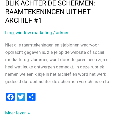
BLIK ACHTER DE SCHERMEN:
RAAMTEKENINGEN UIT HET
ARCHIEF #1
blog
,
window marketing
/
admin
Niet alle raamtekeningen en sjablonen waarvoor
opdracht gegeven is, zie je op de website of social
media terug. Jammer, want door de jaren heen zijn er
heel wat leuke ontwerpen gemaakt. In deze rubriek
nemen we een kijkje in het archief en word het werk
gedeeld dat ooit achter de schermen verricht is en tot
F
T
D
a
wi
el
ce
tt
e
BLIK
Meer lezen »