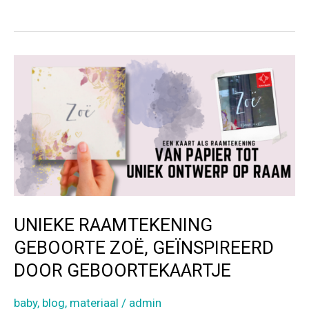
b
er
n
ACHTER
DE
o
SCHERMEN:
o
RAAMTEKENINGEN
k
UIT
HET
ARCHIEF
#1
UNIEKE RAAMTEKENING
GEBOORTE ZOË, GEÏNSPIREERD
DOOR GEBOORTEKAARTJE
baby
,
blog
,
materiaal
/
admin