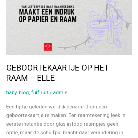
k
DOOR
GEBOORTEKAARTJE
GEBOORTEKAARTJE OP HET
RAAM – ELLE
baby
,
blog
,
fuif ruit
/
admin
Een tijdje geleden werd ik benaderd om een
geboortekaartje te maken. Een raamtekening leek in
eerste instantie door glas in lood raampjes geen
optie, maar de schuifpui bracht daar verandering in.