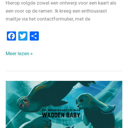
Hierop volgde zowel een ontwerp voor een kaart als
een voor op de ramen. Ik kreeg een enthousiast
mailtje via het contactformulier, met de
F
T
D
a
wi
el
ce
tt
e
GEBOORTEKAARTJE
Meer lezen »
b
er
n
OP
HET
o
RAAM
o
–
k
ELLE