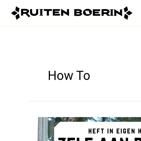
Ga
naar
de
inhoud
How To