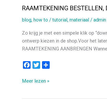
RAAMTEKENING BESTELLEN,
blog
,
how to / tutorial
,
materiaal
/
admin
Zo krijg je met een simpele klik op “do
ontwerp kiezen in de shop.Voor het laten
RAAMTEKENING AANBRENGEN Wanneer je d
F
T
D
a
wi
el
ce
tt
e
RAAMTEKENING
Meer lezen »
b
er
n
BESTELLEN,
o
DOWNLOADEN
o
EN