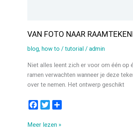
VAN FOTO NAAR RAAMTEKEN
blog
,
how to / tutorial
/
admin
Niet alles leent zich er voor om één op 
ramen verwachten wanneer je deze tekent.
over te nemen. Het ontwerp geschikt
F
T
D
a
wi
el
ce
tt
e
VAN
Meer lezen »