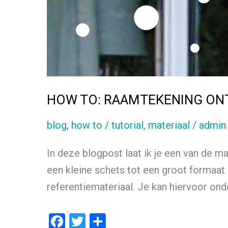
HOW TO: RAAMTEKENING ON
blog
,
how to / tutorial
,
materiaal
/
admin
In deze blogpost laat ik je een van de m
een kleine schets tot een groot formaat 
referentiemateriaal. Je kan hiervoor ond
F
T
D