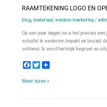
RAAMTEKENING LOGO EN OP
blog
,
materiaal
,
window marketing
/
adm
Op een paar dagen na is het precies een 
schuifel ik wederom bepakt en bezakt do
ochtend. Ik word hartelijk begroet en uit
F
T
D
a
wi
el
ce
tt
e
RAAMTEKENING
Meer lezen »
b
er
n
LOGO
o
EN
o
OPENINGSTIJDEN