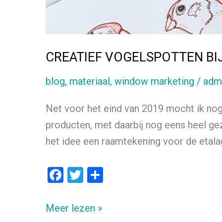
CREATIEF VOGELSPOTTEN BI
blog
,
materiaal
,
window marketing
/
adm
Net voor het eind van 2019 mocht ik no
producten, met daarbij nog eens heel ge
het idee een raamtekening voor de etala
F
T
D
a
wi
el
ce
tt
e
CREATIEF
Meer lezen »