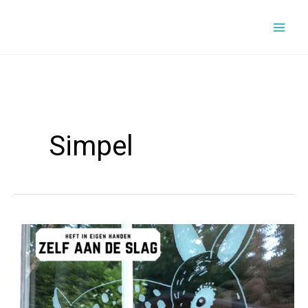
Ga
naar
de
inhoud
Simpel