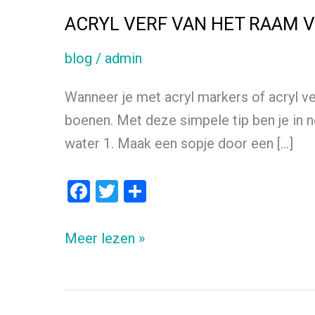
ACRYL VERF VAN HET RAAM 
blog
/
admin
Wanneer je met acryl markers of acryl ve
boenen. Met deze simpele tip ben je in 
water 1. Maak een sopje door een […]
F
T
D
a
wi
el
ce
tt
e
ACRYL
Meer lezen »
b
er
n
VERF
o
VAN
o
HET