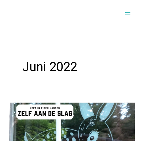
Ga
naar
de
inhoud
Juni 2022