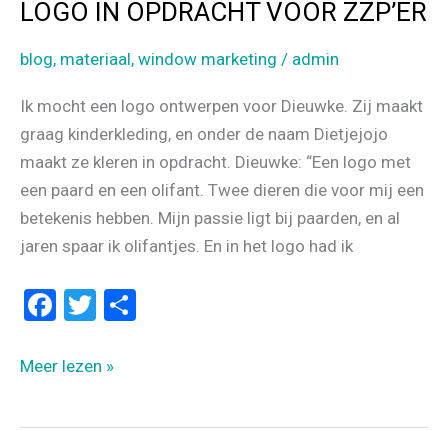
LOGO IN OPDRACHT VOOR ZZP’ER
blog
,
materiaal
,
window marketing
/
admin
Ik mocht een logo ontwerpen voor Dieuwke. Zij maakt
graag kinderkleding, en onder de naam Dietjejojo
maakt ze kleren in opdracht. Dieuwke: “Een logo met
een paard en een olifant. Twee dieren die voor mij een
betekenis hebben. Mijn passie ligt bij paarden, en al
jaren spaar ik olifantjes. En in het logo had ik
F
T
D
a
wi
el
ce
tt
e
LOGO
Meer lezen »
b
er
n
IN
OPDRACHT
o