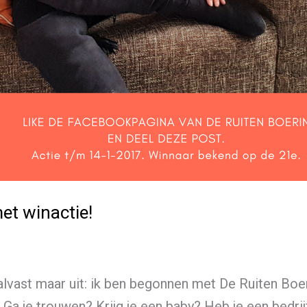
et winactie!
 alvast maar uit: ik ben begonnen met De Ruiten Boe
 Ga je trouwen? Krijg je een baby? Heb je een bedrij