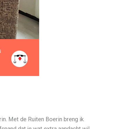
rin. Met de Ruiten Boerin breng ik
fspand dat je wat extra aandacht wil