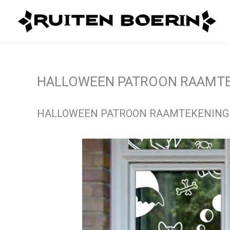
Ga
naar
de
inhoud
HALLOWEEN PATROON RAAMT
HALLOWEEN PATROON RAAMTEKENING 3 M