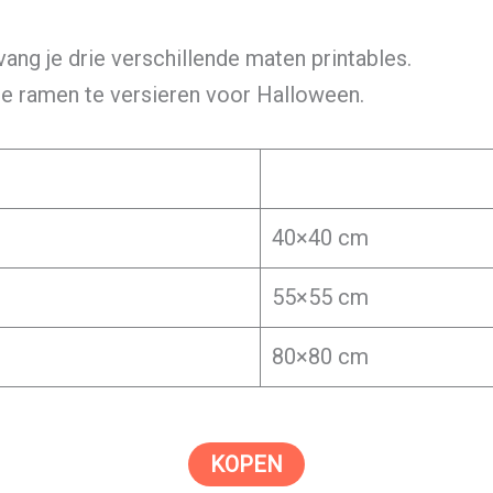
ang je drie verschillende maten printables.
je ramen te versieren voor Halloween.
40×40 cm
55×55 cm
80×80 cm
KOPEN