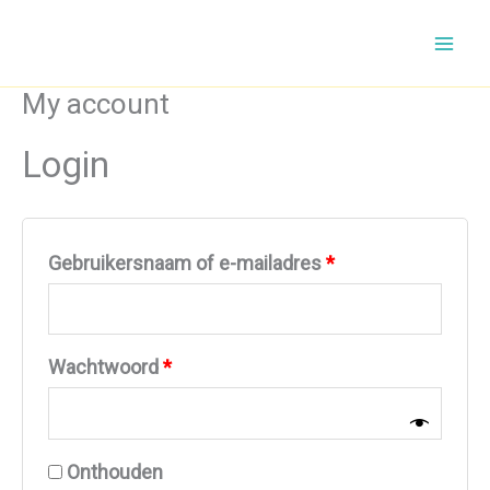
Ga
naar
de
My account
inhoud
Login
Vereist
Gebruikersnaam of e-mailadres
*
Vereist
Wachtwoord
*
Onthouden