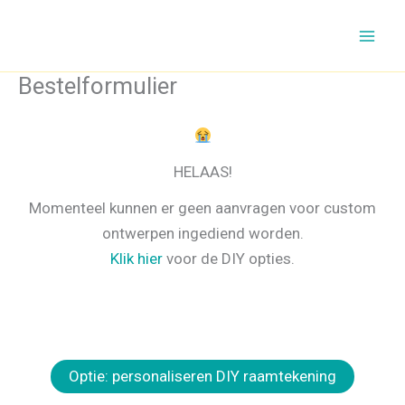
Ga
naar
de
Bestelformulier
inhoud
HELAAS!
Momenteel kunnen er geen aanvragen voor custom
ontwerpen ingediend worden.
Klik hier
voor de DIY opties.
Optie: personaliseren DIY raamtekening